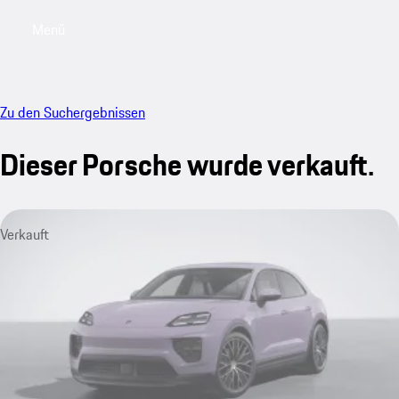
Menü
My saved searches, 0 searches saved
My sa
Zu den Suchergebnissen
Dieser Porsche wurde verkauft.
Verkauft