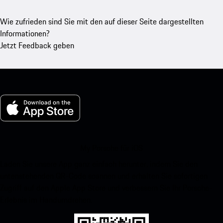
Wie zufrieden sind Sie mit den auf dieser Seite dargestellten
Informationen?
Jetzt Feedback geben
My Porsche für iOS
Laden Sie unsere App ganz einfach herunter, indem Sie den
untenstehenden QR-Code scannen und erhalten Sie sofortigen
Zugriff auf den Apple App Store und verbessern Sie Ihr Porsche-
Erlebnis im Handumdrehen.