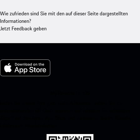
Wie zufrieden sind Sie mit den auf dieser Seite dargestellten
Informationen?
Jetzt Feedback geben
My Porsche für iOS
Laden Sie unsere App ganz einfach herunter, indem Sie den
untenstehenden QR-Code scannen und erhalten Sie sofortigen
Zugriff auf den Apple App Store und verbessern Sie Ihr Porsche-
Erlebnis im Handumdrehen.