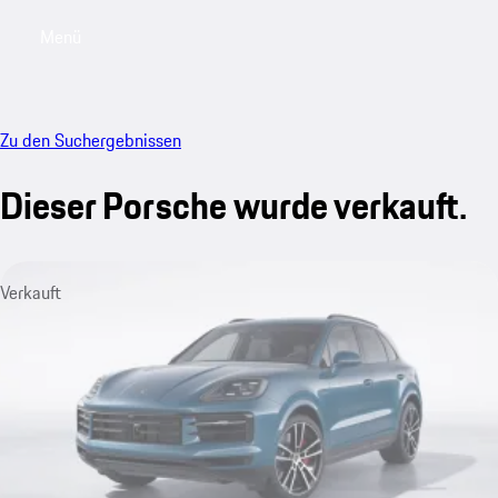
Menü
My saved searches, 0 searches saved
My sa
Zu den Suchergebnissen
Dieser Porsche wurde verkauft.
Verkauft