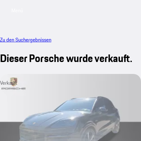
Menü
My saved searches, 0 searches saved
My sa
Zu den Suchergebnissen
Dieser Porsche wurde verkauft.
Verkauft