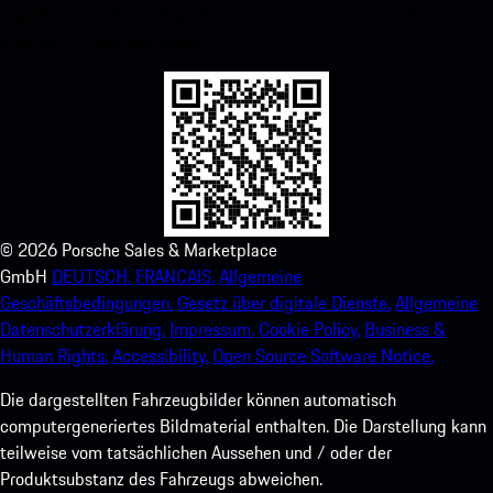
Zugriff auf den Apple App Store und verbessern Sie Ihr Porsche-
Erlebnis im Handumdrehen.
©
2026
Porsche Sales & Marketplace
GmbH
DEUTSCH.
FRANCAIS.
Allgemeine
Geschäftsbedingungen.
Gesetz über digitale Dienste.
Allgemeine
Datenschutzerklärung.
Impressum.
Cookie Policy.
Business &
Human Rights.
Accessibility.
Open Source Software Notice.
Die dargestellten Fahrzeugbilder können automatisch
computergeneriertes Bildmaterial enthalten. Die Darstellung kann
teilweise vom tatsächlichen Aussehen und / oder der
Produktsubstanz des Fahrzeugs abweichen.