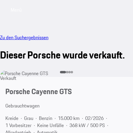
Menü
My saved searches, 0 searches saved
My sa
Zu den Suchergebnissen
Dieser Porsche wurde verkauft.
Verkauft
Porsche Cayenne GTS
Gebrauchtwagen
Kreide
Grau
Benzin
15.000 km
02/2026
1 Vorbesitzer
Keine Unfälle
368 kW / 500 PS
Allradantrieb
Automatik