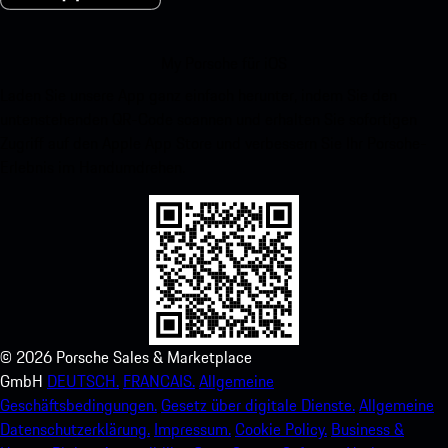
My Porsche für iOS
Laden Sie unsere App ganz einfach herunter, indem Sie den
untenstehenden QR-Code scannen und erhalten Sie sofortigen
Zugriff auf den Apple App Store und verbessern Sie Ihr Porsche-
Erlebnis im Handumdrehen.
©
2026
Porsche Sales & Marketplace
GmbH
DEUTSCH.
FRANCAIS.
Allgemeine
Geschäftsbedingungen.
Gesetz über digitale Dienste.
Allgemeine
Datenschutzerklärung.
Impressum.
Cookie Policy.
Business &