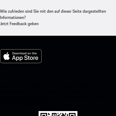
Wie zufrieden sind Sie mit den auf dieser Seite dargestellten
Informationen?
Jetzt Feedback geben
My Porsche für iOS
Laden Sie unsere App ganz einfach herunter, indem Sie den
untenstehenden QR-Code scannen und erhalten Sie sofortigen
Zugriff auf den Apple App Store und verbessern Sie Ihr Porsche-
Erlebnis im Handumdrehen.