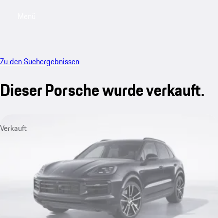
Menü
My saved searches, 0 searches saved
My sa
Zu den Suchergebnissen
Dieser Porsche wurde verkauft.
Verkauft