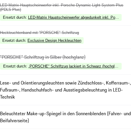
LED-Matrix-Hauptscheinwerfer inkl. Porsche Dynamic Light System Plus
(PDLS Plus)
Ersetzt durch
:
LED-Matrix Hauptscheinwerfer abgedunkelt inkl. Porsche D
Heckleuchtenband mit "PORSCHE" Schriftzug
Ersetzt durch
:
Exclusive Design Heckleuchten
"PORSCHE" Schriftzug in Silber (hochglanz)
Ersetzt durch
:
„PORSCHE“ Schriftzug lackiert in Schwarz (hochglanz)
Lese- und Orientierungsleuchten sowie Zündschloss-, Kofferraum-,
Fußraum-, Handschuhfach- und Ausstiegsbeleuchtung in LED-
Technik
Beleuchteter Make-up-Spiegel in den Sonnenblenden (Fahrer- und
Beifahrerseite)