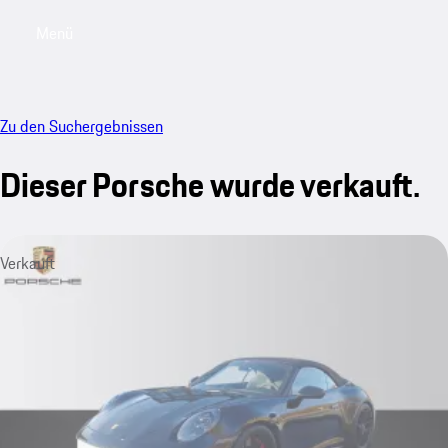
Menü
My saved searches, 0 searches saved
My sa
Zu den Suchergebnissen
Dieser Porsche wurde verkauft.
Verkauft