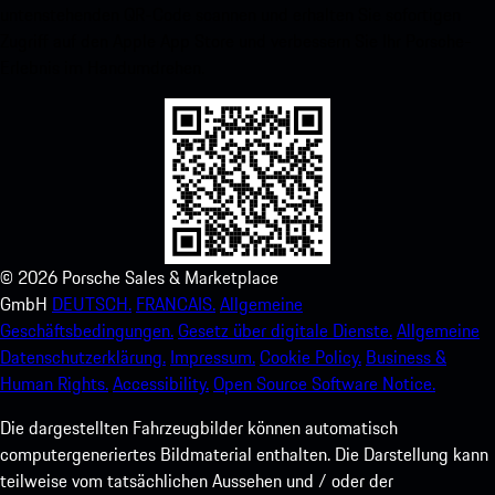
untenstehenden QR-Code scannen und erhalten Sie sofortigen
Zugriff auf den Apple App Store und verbessern Sie Ihr Porsche-
Erlebnis im Handumdrehen.
©
2026
Porsche Sales & Marketplace
GmbH
DEUTSCH.
FRANCAIS.
Allgemeine
Geschäftsbedingungen.
Gesetz über digitale Dienste.
Allgemeine
Datenschutzerklärung.
Impressum.
Cookie Policy.
Business &
Human Rights.
Accessibility.
Open Source Software Notice.
Die dargestellten Fahrzeugbilder können automatisch
computergeneriertes Bildmaterial enthalten. Die Darstellung kann
teilweise vom tatsächlichen Aussehen und / oder der