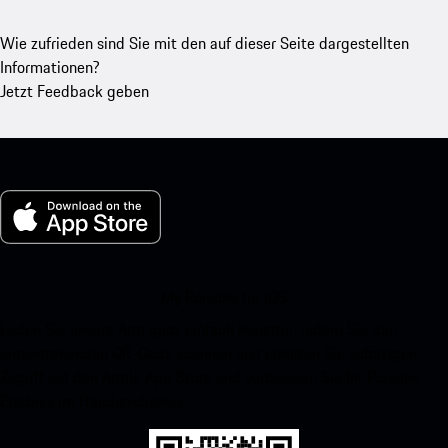
Wie zufrieden sind Sie mit den auf dieser Seite dargestellten
Informationen?
Jetzt Feedback geben
My Porsche für iOS
Laden Sie unsere App ganz einfach herunter, indem Sie den
untenstehenden QR-Code scannen und erhalten Sie sofortigen
Zugriff auf den Apple App Store und verbessern Sie Ihr Porsche-
Erlebnis im Handumdrehen.