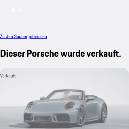
Menü
My saved searches, 0 searches saved
My sa
Zu den Suchergebnissen
Dieser Porsche wurde verkauft.
Verkauft