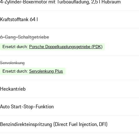
4-Zylinder-Boxermotor mit Turboaufladung, 2,5 l Hubraum
Kraftstofftank 64 l
6-Gang-Schaltgetriebe
Ersetzt durch
:
Porsche Doppelkupplungsgetriebe (PDK)
Servolenkung
Ersetzt durch
:
Servolenkung Plus
Heckantrieb
Auto Start-Stop-Funktion
Benzindirekteinspritzung (Direct Fuel Injection, DFI)