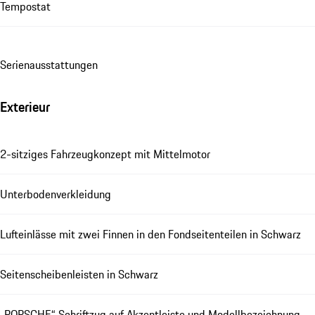
Tempostat
Se­ri­en­aus­stat­tungen
Exterieur
2-sitziges Fahrzeugkonzept mit Mittelmotor
Unterbodenverkleidung
Lufteinlässe mit zwei Finnen in den Fondseitenteilen in Schwarz
Seitenscheibenleisten in Schwarz
„PORSCHE“ Schriftzug auf Akzentleiste und Modellbezeichnung