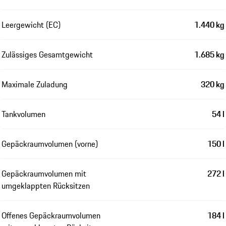
Leergewicht (EC)
1.440 kg
Zulässiges Gesamtgewicht
1.685 kg
Maximale Zuladung
320 kg
Tankvolumen
54 l
Gepäckraumvolumen (vorne)
150 l
Gepäckraumvolumen mit
272 l
umgeklappten Rücksitzen
Offenes Gepäckraumvolumen
184 l