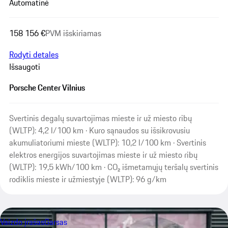
Automatinė
158 156 €
PVM išskiriamas
Rodyti detales
Išsaugoti
Porsche Center Vilnius
Svertinis degalų suvartojimas mieste ir už miesto ribų
(WLTP): 4,2 l/100 km · Kuro sąnaudos su išsikrovusiu
akumuliatoriumi mieste (WLTP): 10,2 l/100 km · Svertinis
elektros energijos suvartojimas mieste ir už miesto ribų
(WLTP): 19,5 kWh/100 km · CO₂ išmetamųjų teršalų svertinis
rodiklis mieste ir užmiestyje (WLTP): 96 g/km
Vaizdo įrašas
Garsas