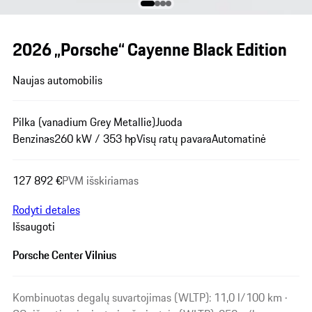
2026 „Porsche“ Cayenne Black Edition
Naujas automobilis
Pilka (vanadium Grey Metallic)
Juoda
Benzinas
260 kW / 353 hp
Visų ratų pavara
Automatinė
127 892 €
PVM išskiriamas
Rodyti detales
Išsaugoti
Porsche Center Vilnius
Kombinuotas degalų suvartojimas (WLTP): 11,0 l/100 km ·