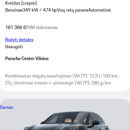
Kreidos (crayon)
Benzinas
349 kW / 474 hp
Visų ratų pavara
Automatinė
181 388 €
PVM išskiriamas
Rodyti detales
Išsaugoti
Porsche Center Vilnius
Kombinuotas degalų suvartojimas (WLTP): 12,3 l/100 km ·
CO₂ išmetimai mieste ir užmiestyje (WLTP): 280 g/km
Garsas