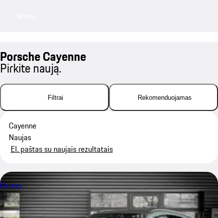
Menu
My saved searches, 0 searches saved
My sa
Porsche Cayenne
Pirkite naują.
Filtrai
Rekomenduojamas
Cayenne
Naujas
El. paštas su naujais rezultatais
Garsas