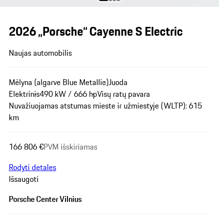
2026 „Porsche“ Cayenne S Electric
Naujas automobilis
Mėlyna (algarve Blue Metallic)
Juoda
Elektrinis
490 kW / 666 hp
Visų ratų pavara
Nuvažiuojamas atstumas mieste ir užmiestyje (WLTP): 615
km
166 806 €
PVM išskiriamas
Rodyti detales
Išsaugoti
Porsche Center Vilnius