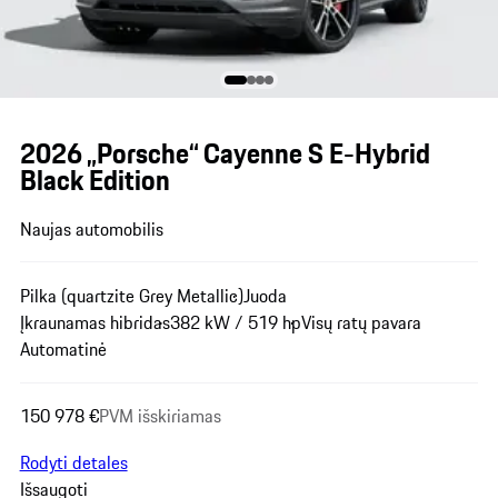
2026 „Porsche“ Cayenne S E-Hybrid
Black Edition
Naujas automobilis
Pilka (quartzite Grey Metallic)
Juoda
Įkraunamas hibridas
382 kW / 519 hp
Visų ratų pavara
Automatinė
150 978 €
PVM išskiriamas
Rodyti detales
Išsaugoti