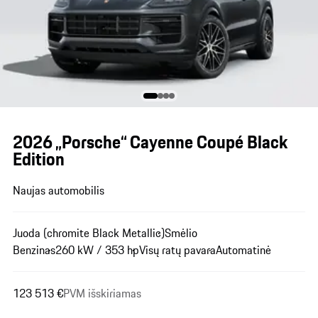
2026 „Porsche“ Cayenne Coupé Black
Edition
Naujas automobilis
Juoda (chromite Black Metallic)
Smėlio
Benzinas
260 kW / 353 hp
Visų ratų pavara
Automatinė
123 513 €
PVM išskiriamas