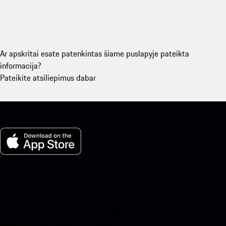
Ar apskritai esate patenkintas šiame puslapyje pateikta
informacija?
Pateikite atsiliepimus dabar
Mano „Porsche“, skirta „iOS“
Nuskaitę QR kodą apačioje, lengvai atsisiųskite mūsų programėlę.
Gaukite tiesioginę prieigą prie „Apple App Store“ ir akimirksniu
pagerinkite savo „Porsche“ patirtį.