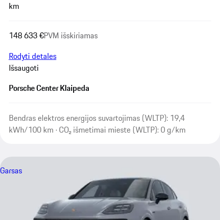
km
148 633 €
PVM išskiriamas
Rodyti detales
Išsaugoti
Porsche Center Klaipeda
Bendras elektros energijos suvartojimas (WLTP): 19,4
kWh/100 km · CO₂ išmetimai mieste (WLTP): 0 g/km
Garsas