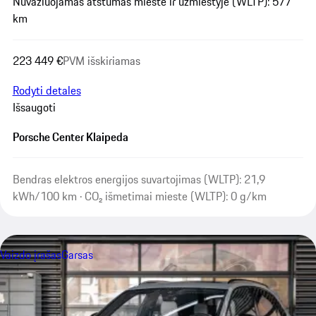
Nuvažiuojamas atstumas mieste ir užmiestyje (WLTP): 577
km
223 449 €
PVM išskiriamas
Rodyti detales
Išsaugoti
Porsche Center Klaipeda
Bendras elektros energijos suvartojimas (WLTP): 21,9
kWh/100 km · CO₂ išmetimai mieste (WLTP): 0 g/km
Vaizdo įrašas
Garsas