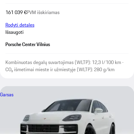
161 039 €
PVM išskiriamas
Rodyti detales
Išsaugoti
Porsche Center Vilnius
Kombinuotas degalų suvartojimas (WLTP): 12,3 l/100 km ·
CO₂ išmetimai mieste ir užmiestyje (WLTP): 280 g/km
Garsas