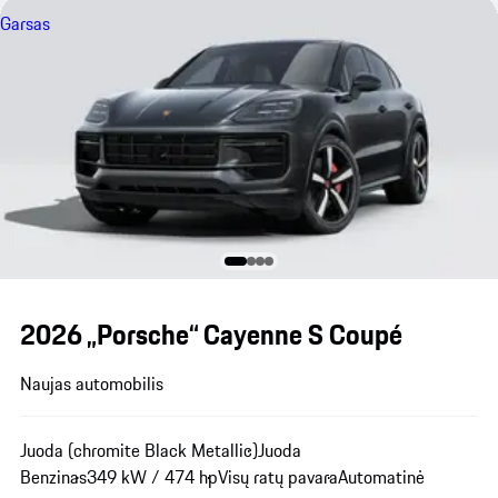
Garsas
2026 „Porsche“ Cayenne S Coupé
Naujas automobilis
Juoda (chromite Black Metallic)
Juoda
Benzinas
349 kW / 474 hp
Visų ratų pavara
Automatinė