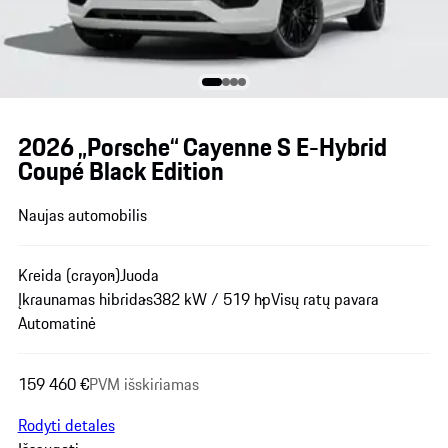
2026 „Porsche“ Cayenne S E-Hybrid
Coupé Black Edition
Naujas automobilis
Kreida (crayon)
Juoda
Įkraunamas hibridas
382 kW / 519 hp
Visų ratų pavara
Automatinė
159 460 €
PVM išskiriamas
Rodyti detales