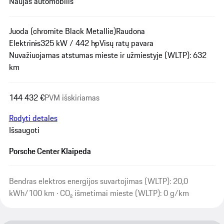
Naujas automobilis
Juoda (chromite Black Metallic)
Raudona
Elektrinis
325 kW / 442 hp
Visų ratų pavara
Nuvažiuojamas atstumas mieste ir užmiestyje (WLTP): 632
km
144 432 €
PVM išskiriamas
Rodyti detales
Išsaugoti
Porsche Center Klaipeda
Bendras elektros energijos suvartojimas (WLTP): 20,0
kWh/100 km · CO₂ išmetimai mieste (WLTP): 0 g/km