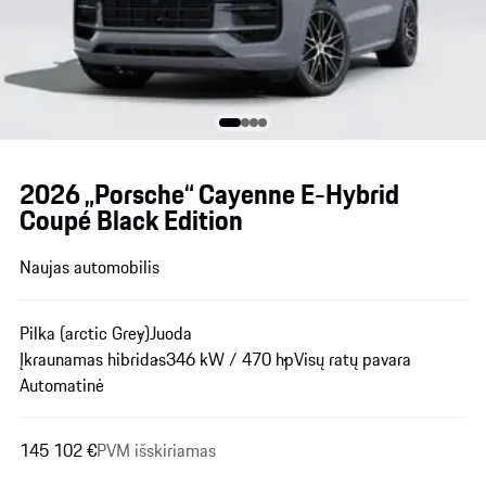
2026 „Porsche“ Cayenne E-Hybrid
Coupé Black Edition
Naujas automobilis
Pilka (arctic Grey)
Juoda
Įkraunamas hibridas
346 kW / 470 hp
Visų ratų pavara
Automatinė
145 102 €
PVM išskiriamas