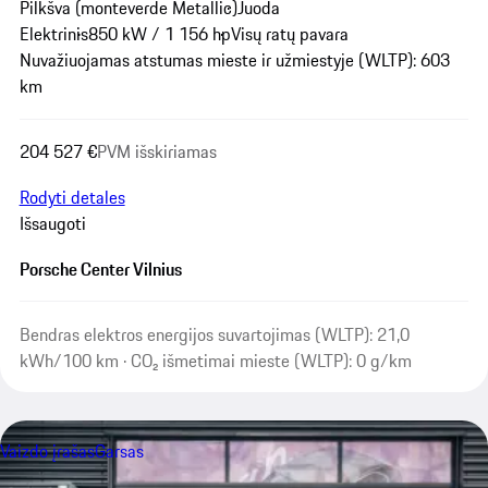
Pilkšva (monteverde Metallic)
Juoda
Elektrinis
850 kW / 1 156 hp
Visų ratų pavara
Nuvažiuojamas atstumas mieste ir užmiestyje (WLTP): 603
km
204 527 €
PVM išskiriamas
Rodyti detales
Išsaugoti
Porsche Center Vilnius
Bendras elektros energijos suvartojimas (WLTP): 21,0
kWh/100 km · CO₂ išmetimai mieste (WLTP): 0 g/km
Vaizdo įrašas
Garsas