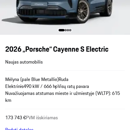
2026 „Porsche“ Cayenne S Electric
Naujas automobilis
Mėlyna (pale Blue Metallic)
Ruda
Elektrinis
490 kW / 666 hp
Visų ratų pavara
Nuvažiuojamas atstumas mieste ir užmiestyje (WLTP): 615
km
173 743 €
PVM išskiriamas
Rodyti detales