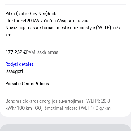
Pilka (slate Grey Neo)
Ruda
Elektrinis
490 kW / 666 hp
Visų ratų pavara
Nuvažiuojamas atstumas mieste ir užmiestyje (WLTP): 627
km
177 232 €
PVM išskiriamas
Rodyti detales
Išsaugoti
Porsche Center Vilnius
Bendras elektros energijos suvartojimas (WLTP): 20,3
kWh/100 km · CO₂ išmetimai mieste (WLTP): 0 g/km