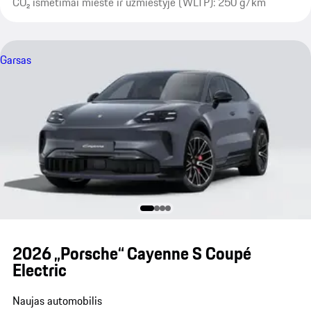
CO₂ išmetimai mieste ir užmiestyje (WLTP): 250 g/km
Garsas
2026 „Porsche“ Cayenne S Coupé
Electric
Naujas automobilis