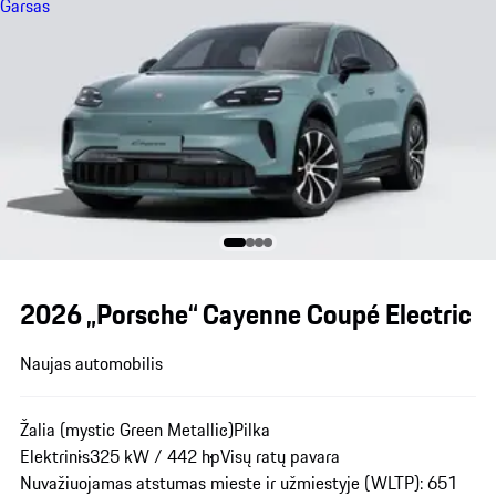
Garsas
2026 „Porsche“ Cayenne Coupé Electric
Naujas automobilis
Žalia (mystic Green Metallic)
Pilka
Elektrinis
325 kW / 442 hp
Visų ratų pavara
Nuvažiuojamas atstumas mieste ir užmiestyje (WLTP): 651