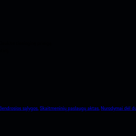
Gaukite tiesioginę prieigą
irtį.
Bendrosios sąlygos.
Skaitmeninių paslaugų aktas.
Nurodymai dėl d