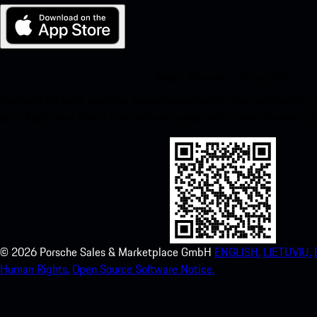
Mano „Porsche“, skirta „iOS“
Nuskaitę QR kodą apačioje, lengvai atsisiųskite mūsų programėlę. 
prie „Apple App Store“ ir akimirksniu pagerinkite savo „Porsche“ pat
©
2026
Porsche Sales & Marketplace GmbH
ENGLISH.
LIETUVIŲ.
Human Rights.
Open Source Software Notice.