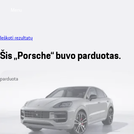
Menu
My saved searches, 0 searches saved
My sa
Ieškoti rezultatų
Šis „Porsche“ buvo parduotas.
parduota