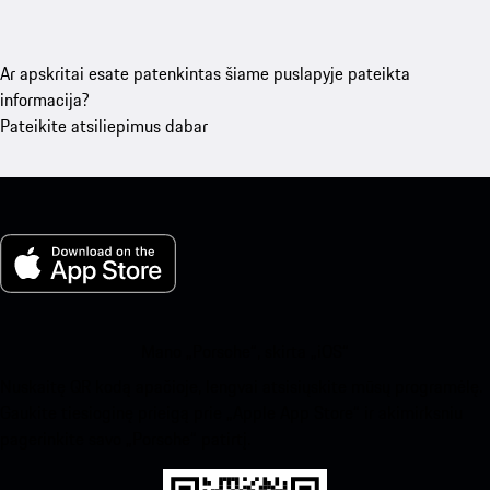
Ar apskritai esate patenkintas šiame puslapyje pateikta
informacija?
Pateikite atsiliepimus dabar
Mano „Porsche“, skirta „iOS“
Nuskaitę QR kodą apačioje, lengvai atsisiųskite mūsų programėlę.
Gaukite tiesioginę prieigą prie „Apple App Store“ ir akimirksniu
pagerinkite savo „Porsche“ patirtį.