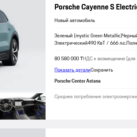
Porsche Cayenne S Electri
Новый автомобиль
Зеленый (mystic Green Metallic)
Черны
Электрический
490 КвТ / 666 л.с.
Полн
80 580 000 ₸
НДС к возмещению (для 
Показать детали
Сохранить
Porsche Center Astana
Среднее потребление электроэнергии