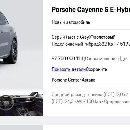
Porsche Cayenne S E-Hybr
Новый автомобиль
Серый (arctic Grey)
Фиолетовый
Подключаемый гибрид
382 КвТ / 519 л
97 750 000 ₸
НДС к возмещению (для 
Показать детали
Сохранить
Porsche Center Astana
Средний расход топлива (ECE): 2,0 л
(ECE): 24,3 kWh/100 km · Средневзве