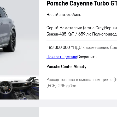
Porsche Cayenne Turbo G
Новый автомобиль
Серый Неметаллик (arctic Grey)
Черны
Бензин
485 КвТ / 659 л.с.
Полноприво
183 300 000 ₸
НДС к возмещению (для
Показать детали
Сохранить
Porsche Center Almaty
Расход топлива в смешанном цикле (E
(ECE): 285 g/km