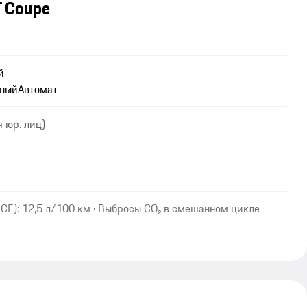
T Coupe
й
дный
Автомат
 юр. лиц)
CE): 12,5 л/100 км · Выбросы CO₂ в смешанном цикле