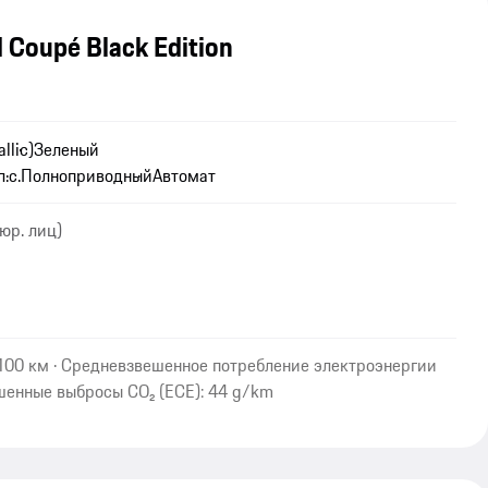
 Coupé Black Edition
llic)
Зеленый
.с.
Полноприводный
Автомат
юр. лиц)
/100 км · Средневзвешенное потребление электроэнергии
шенные выбросы CO₂ (ECE): 44 g/km