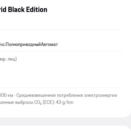
id Black Edition
.с.
Полноприводный
Автомат
юр. лиц)
/100 км · Средневзвешенное потребление электроэнергии
шенные выбросы CO₂ (ECE): 43 g/km