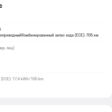
c
й
оприводный
Комбинированный запас хода (ECE): 705 км
юр. лиц)
 (ECE): 17,4 kWh/100 km