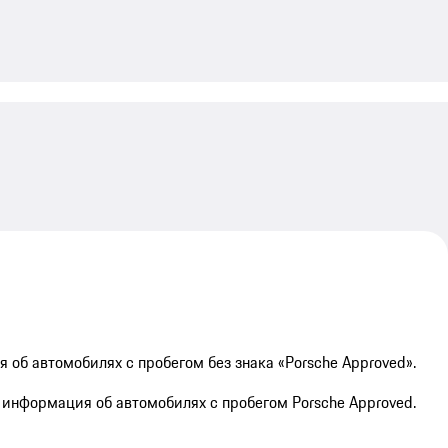
My save
об автомобилях с пробегом без знака «Porsche Approved».
информация об автомобилях с пробегом Porsche Approved.