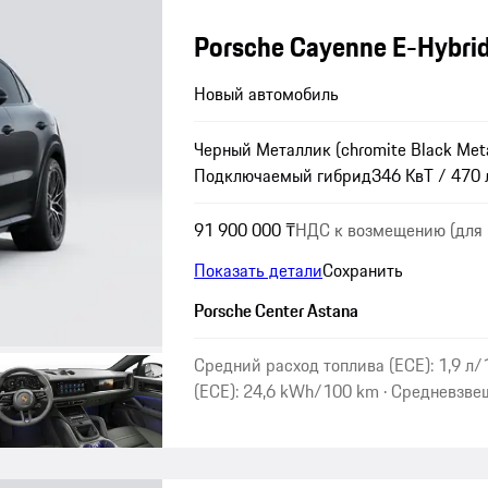
Porsche Cayenne E-Hybrid
Новый автомобиль
Черный Металлик (chromite Black Meta
Подключаемый гибрид
346 КвТ / 470 л
91 900 000 ₸
НДС к возмещению (для 
Показать детали
Сохранить
Porsche Center Astana
Средний расход топлива (ECE): 1,9 л
(ECE): 24,6 kWh/100 km · Средневзве