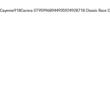
Cayenne
918
Carrera GT
959
968
944
935
924
928
718 Classic Race C