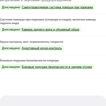
Дооснащено
:
Самоуправляемая система помощи при парковке
Система помощи при парковке (спереди и сзади), включая камеру
заднего вида
Дооснащено
:
Камера заднего вида и объемный обзор
Круиз-контроль вкл. ограничитель скорости
Дооснащено
:
Адаптивный круиз-контроль
Боковые подушки безопасности спереди
Дооснащено
:
Боковые подушки безопасности в заднем отсеке