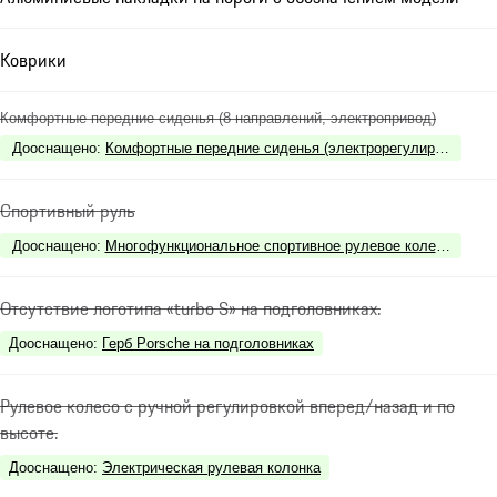
Коврики
Комфортные передние сиденья (8 направлений, электропривод)
Дооснащено
:
Комфортные передние сиденья (электрорегулировка по 
Спортивный руль
Дооснащено
:
Многофункциональное спортивное рулевое колесо GT с 
Отсутствие логотипа «turbo S» на подголовниках.
Дооснащено
:
Герб Porsche на подголовниках
Рулевое колесо с ручной регулировкой вперед/назад и по
высоте.
Дооснащено
:
Электрическая рулевая колонка