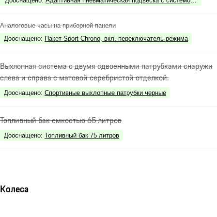
Дооснащено
:
Адаптивная пневматическая подвеска с системой выравн
Аналоговые часы на приборной панели
Дооснащено
:
Пакет Sport Chrono, вкл. переключатель режима
Выхлопная система с двумя сдвоенными патрубками снаружи
слева и справа с матовой серебристой отделкой.
Дооснащено
:
Спортивные выхлопные патрубки черные
Топливный бак емкостью 65 литров
Дооснащено
:
Топливный бак 75 литров
Колеса