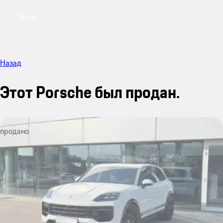
Меню
My sa
Назад
Этот Porsche был продан.
продано