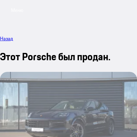
Меню
My sa
Назад
Этот Porsche был продан.
продано