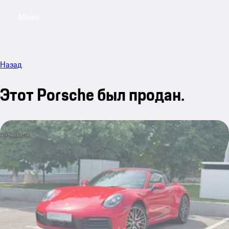
Меню
My sa
Назад
Этот Porsche был продан.
продано