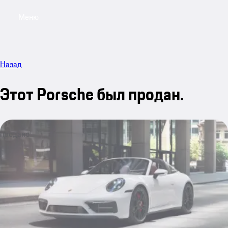
Меню
My sa
Назад
Этот Porsche был продан.
продано