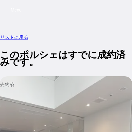
Menu
My saved searches, 0 searches saved
My sa
リストに戻る
このポルシェはすでに成約済
みです。
売約済