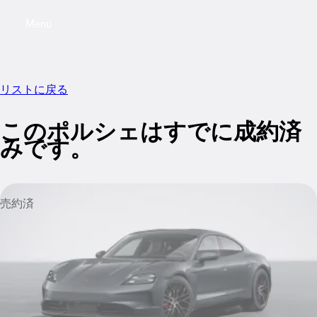
Menu
My saved searches, 0 searches saved
My sa
リストに戻る
このポルシェはすでに成約済
みです。
売約済