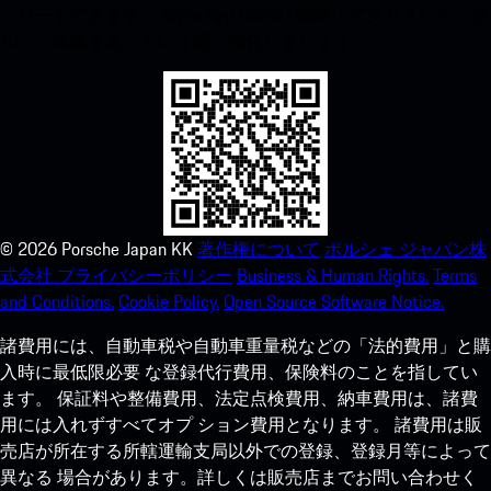
ンロードできます。Apple App Storeに瞬時にアクセスして、ポ
ルシェ体験をあっという間に強化しましょう。
©
2026
Porsche Japan KK
著作権について
ポルシェ ジャパン株
式会社 プライバシーポリシー
Business & Human Rights.
Terms
and Conditions.
Cookie Policy.
Open Source Software Notice.
諸費用には、自動車税や自動車重量税などの「法的費用」と購
入時に最低限必要 な登録代行費用、保険料のことを指してい
ます。 保証料や整備費用、法定点検費用、納車費用は、諸費
用には入れずすべてオプ ション費用となります。 諸費用は販
売店が所在する所轄運輸支局以外での登録、登録月等によって
異なる 場合があります。詳しくは販売店までお問い合わせく