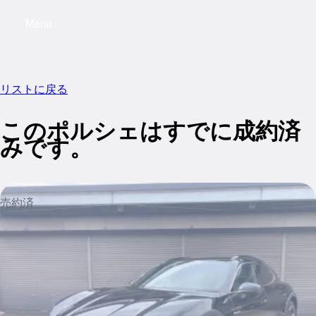
Menu
My saved searches, 0 searches saved
My sa
リストに戻る
このポルシェはすでに成約済
みです。
売約済