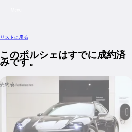
Menu
My saved searches, 0 searches saved
My sa
リストに戻る
このポルシェはすでに成約済
みです。
売約済