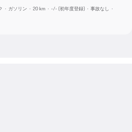
ク
ガソリン
20 km
-/- (初年度登録)
事故なし