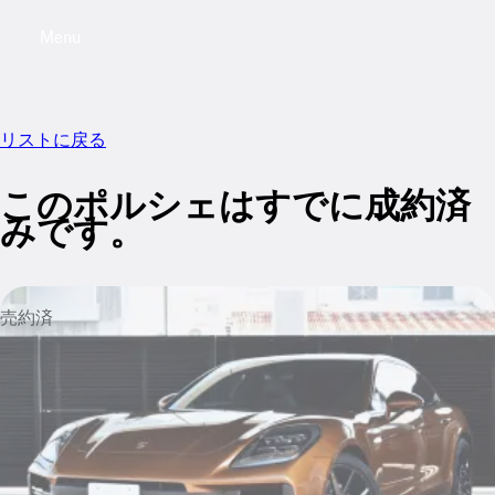
Menu
My saved searches, 0 searches saved
My sa
リストに戻る
このポルシェはすでに成約済
みです。
売約済