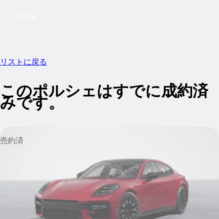
Menu
My saved searches, 0 searches saved
My sa
リストに戻る
このポルシェはすでに成約済
みです。
売約済