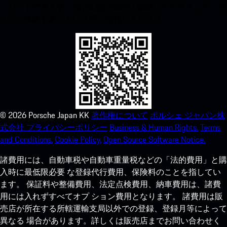
ンロードできます。Apple App Storeに瞬時にアクセスして、ポ
ルシェ体験をあっという間に強化しましょう。
©
2026
Porsche Japan KK
著作権について
ポルシェ ジャパン株
式会社 プライバシーポリシー
Business & Human Rights.
Terms
and Conditions.
Cookie Policy.
Open Source Software Notice.
諸費用には、自動車税や自動車重量税などの「法的費用」と購
入時に最低限必要 な登録代行費用、保険料のことを指してい
ます。 保証料や整備費用、法定点検費用、納車費用は、諸費
用には入れずすべてオプ ション費用となります。 諸費用は販
売店が所在する所轄運輸支局以外での登録、登録月等によって
異なる 場合があります。詳しくは販売店までお問い合わせく