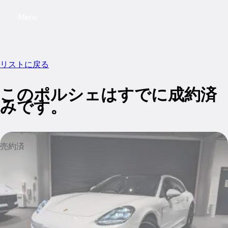
Menu
My saved searches, 0 searches saved
My sa
リストに戻る
このポルシェはすでに成約済
みです。
売約済