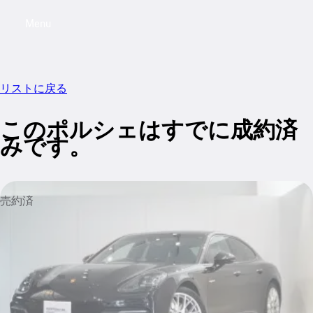
Menu
My saved searches, 0 searches saved
My sa
リストに戻る
このポルシェはすでに成約済
みです。
売約済