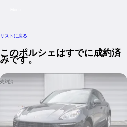
Menu
My saved searches, 0 searches saved
My sa
リストに戻る
このポルシェはすでに成約済
みです。
売約済