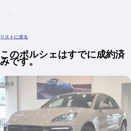
Menu
My saved searches, 0 searches saved
My sa
リストに戻る
このポルシェはすでに成約済
みです。
売約済