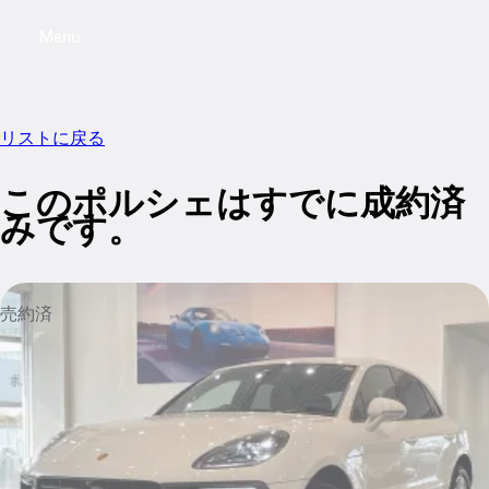
Menu
My saved searches, 0 searches saved
My sa
リストに戻る
このポルシェはすでに成約済
みです。
売約済