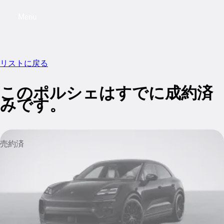
Menu
My saved searches, 0 searches saved
My sa
リストに戻る
このポルシェはすでに成約済
みです。
売約済