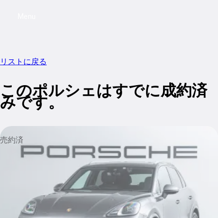
Menu
My saved searches, 0 searches saved
My sa
リストに戻る
このポルシェはすでに成約済
みです。
売約済