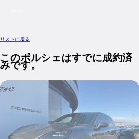
Menu
My saved searches, 0 searches saved
My sa
リストに戻る
このポルシェはすでに成約済
みです。
売約済