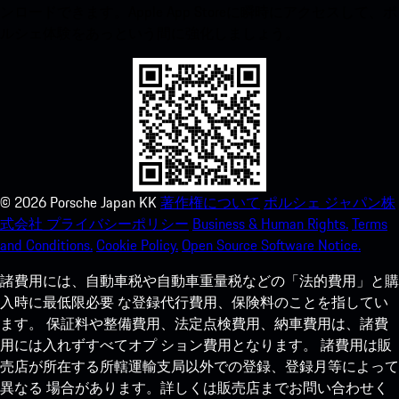
ンロードできます。Apple App Storeに瞬時にアクセスして、ポ
ルシェ体験をあっという間に強化しましょう。
©
2026
Porsche Japan KK
著作権について
ポルシェ ジャパン株
式会社 プライバシーポリシー
Business & Human Rights.
Terms
and Conditions.
Cookie Policy.
Open Source Software Notice.
諸費用には、自動車税や自動車重量税などの「法的費用」と購
入時に最低限必要 な登録代行費用、保険料のことを指してい
ます。 保証料や整備費用、法定点検費用、納車費用は、諸費
用には入れずすべてオプ ション費用となります。 諸費用は販
売店が所在する所轄運輸支局以外での登録、登録月等によって
異なる 場合があります。詳しくは販売店までお問い合わせく