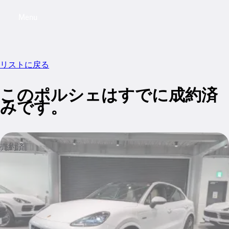
Menu
My saved searches, 0 searches saved
My sa
リストに戻る
このポルシェはすでに成約済
みです。
売約済