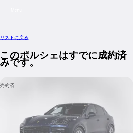
Menu
My saved searches, 0 searches saved
My sa
リストに戻る
このポルシェはすでに成約済
みです。
売約済