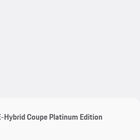
My save
My save
brid Coupe Platinum Edition