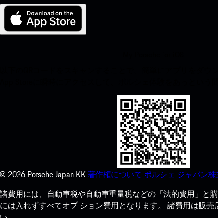
My Porsche for iOS
以下のQRコードをスキャンすることで、簡単にアプリをダウンロ
App Storeに瞬時にアクセスして、ポルシェ体験をあっとい
©
2026
Porsche Japan KK
著作権について
ポルシェ ジャパン株
諸費用には、自動車税や自動車重量税などの「法的費用」と購
には入れずすべてオプ ション費用となります。 諸費用は販
い。