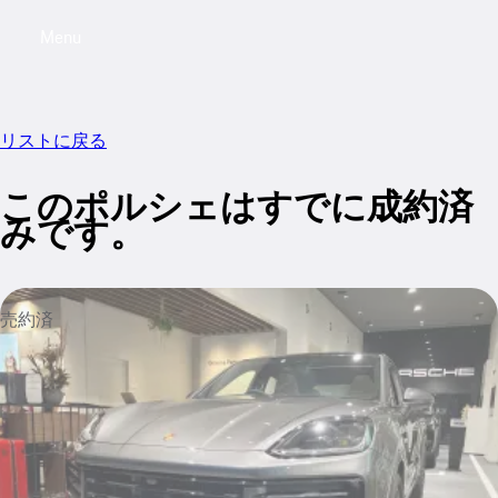
Menu
My saved searches, 0 searches saved
My sa
リストに戻る
このポルシェはすでに成約済
みです。
売約済