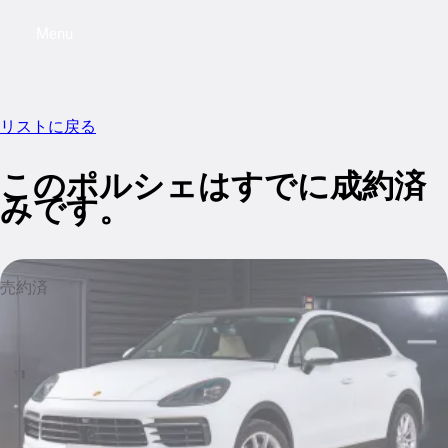
Menu
My saved searches, 0 searches saved
My sa
リストに戻る
このポルシェはすでに成約済
みです。
売約済