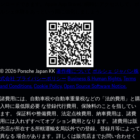
ンロードできます。Apple App Storeに瞬時にアクセスして、ポ
ルシェ体験をあっという間に強化しましょう。
©
2026
Porsche Japan KK
著作権について
ポルシェ ジャパン株
式会社 プライバシーポリシー
Business & Human Rights.
Terms
and Conditions.
Cookie Policy.
Open Source Software Notice.
諸費用には、自動車税や自動車重量税などの「法的費用」と購
入時に最低限必要 な登録代行費用、保険料のことを指してい
ます。 保証料や整備費用、法定点検費用、納車費用は、諸費
用には入れずすべてオプ ション費用となります。 諸費用は販
売店が所在する所轄運輸支局以外での登録、登録月等によって
異なる 場合があります。詳しくは販売店までお問い合わせく