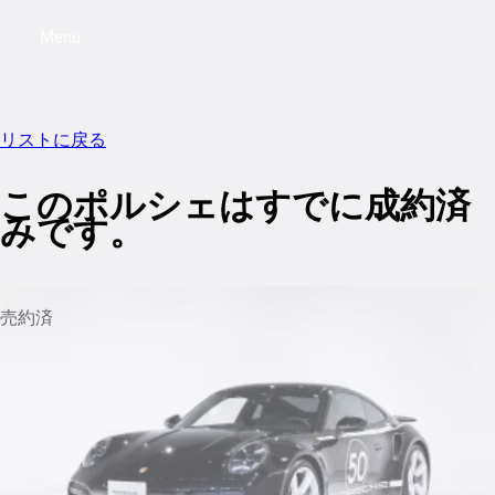
Menu
My saved searches, 0 searches saved
My sa
リストに戻る
このポルシェはすでに成約済
みです。
売約済