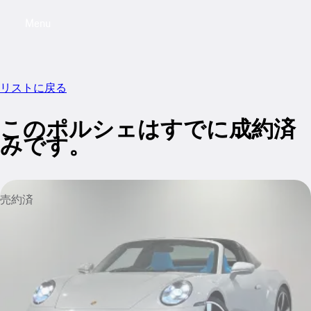
Menu
My saved searches, 0 searches saved
My sa
リストに戻る
このポルシェはすでに成約済
みです。
売約済