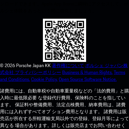
ンロードできます。Apple App Storeに瞬時にアクセスして、ポ
ルシェ体験をあっという間に強化しましょう。
©
2026
Porsche Japan KK
著作権について
ポルシェ ジャパン株
式会社 プライバシーポリシー
Business & Human Rights.
Terms
and Conditions.
Cookie Policy.
Open Source Software Notice.
諸費用には、自動車税や自動車重量税などの「法的費用」と購
入時に最低限必要 な登録代行費用、保険料のことを指してい
ます。 保証料や整備費用、法定点検費用、納車費用は、諸費
用には入れずすべてオプ ション費用となります。 諸費用は販
売店が所在する所轄運輸支局以外での登録、登録月等によって
異なる 場合があります。詳しくは販売店までお問い合わせく