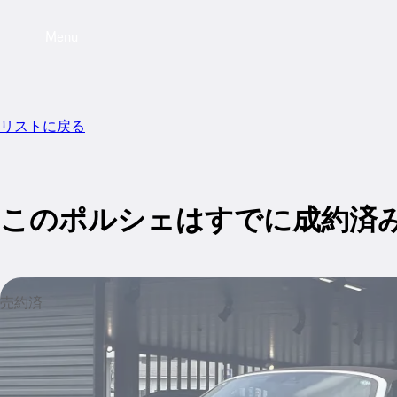
Menu
リストに戻る
このポルシェはすでに成約済
売約済