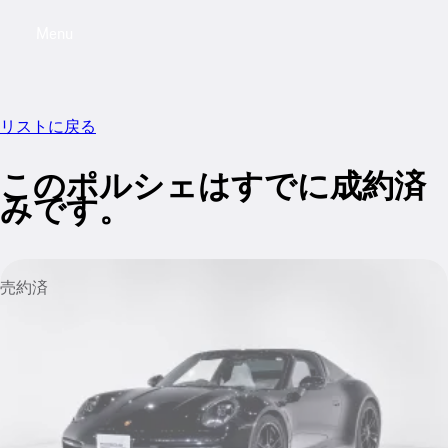
Menu
My saved searches, 0 searches saved
My sa
リストに戻る
このポルシェはすでに成約済
みです。
売約済