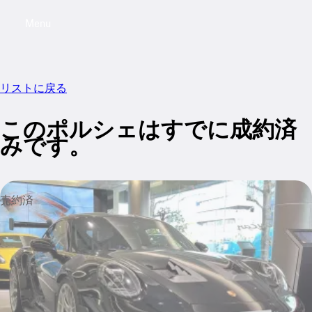
Menu
My saved searches, 0 searches saved
My sa
リストに戻る
このポルシェはすでに成約済
みです。
売約済