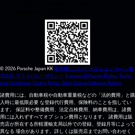
ンロードできます。Apple App Storeに瞬時にアクセスして、ポ
ルシェ体験をあっという間に強化しましょう。
©
2026
Porsche Japan KK
著作権について
ポルシェ ジャパン株
式会社 プライバシーポリシー
Business & Human Rights.
Terms
and Conditions.
Cookie Policy.
Open Source Software Notice.
諸費用には、自動車税や自動車重量税などの「法的費用」と購
入時に最低限必要 な登録代行費用、保険料のことを指してい
ます。 保証料や整備費用、法定点検費用、納車費用は、諸費
用には入れずすべてオプ ション費用となります。 諸費用は販
売店が所在する所轄運輸支局以外での登録、登録月等によって
異なる 場合があります。詳しくは販売店までお問い合わせく