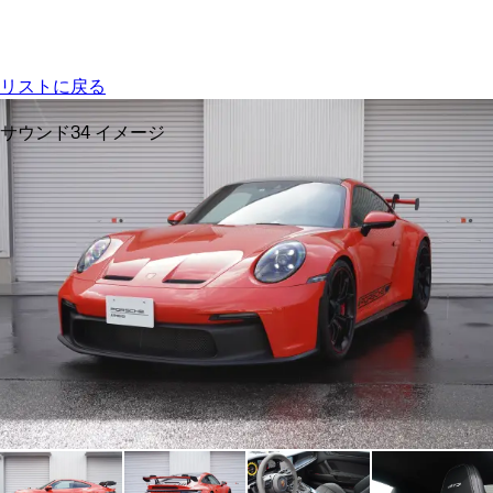
Menu
My saved searches, 0 searches saved
My sa
リストに戻る
サウンド
34 イメージ