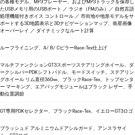
の各種モデル、MP3プレーヤー、およびMP3トラックを保存し
たUSBメモリ用のUSBポート ／ ラジオ（FMのみ）／ 自然言語
処理機能付きボイス コントロール ／ 市街地や地形モデルをサ
ポートする3D地図表示と3Dナビゲーションマップ、衛星画像
オーバーレイ ／ ダイナミックなルート計算
ルーフライニング、A/ B/ CピラーRace-Tex仕上げ
マルチファンクションGT3スポーツステアリングホイール、ダ
ークシルバーPDKシフトパドル、モードスイッチ。ステアリン
グホイール リム直径360㎜、ブラックRace-Tex、トップセンタ
ー マーキング、エアバッグモジュールはブラック レザー、手
動位置調節
GT専用PDKセレクター、ブラックRace-Tex、イエローGT3ロゴ
ブラッシュド アルミニウムドアシルガード、アンスラサイ