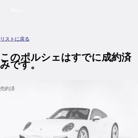
Menu
My saved searches, 0 searches saved
My sa
リストに戻る
このポルシェはすでに成約済
みです。
売約済