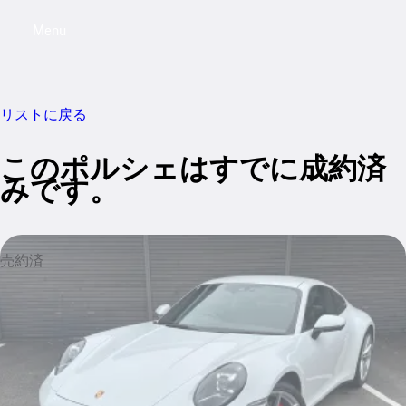
Menu
My saved searches, 0 searches saved
My sa
リストに戻る
このポルシェはすでに成約済
みです。
売約済