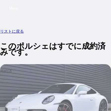
Menu
My saved searches, 0 searches saved
My sa
リストに戻る
このポルシェはすでに成約済
みです。
売約済