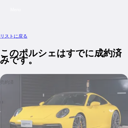
Menu
My saved searches, 0 searches saved
My sa
リストに戻る
このポルシェはすでに成約済
みです。
売約済