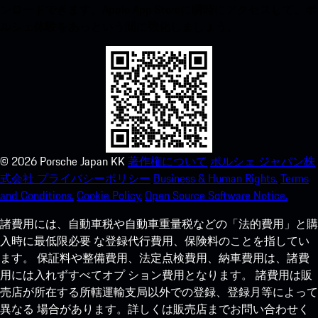
ンロードできます。Apple App Storeに瞬時にアクセスして、ポ
ルシェ体験をあっという間に強化しましょう。
©
2026
Porsche Japan KK
著作権について
ポルシェ ジャパン株
式会社 プライバシーポリシー
Business & Human Rights.
Terms
and Conditions.
Cookie Policy.
Open Source Software Notice.
諸費用には、自動車税や自動車重量税などの「法的費用」と購
入時に最低限必要 な登録代行費用、保険料のことを指してい
ます。 保証料や整備費用、法定点検費用、納車費用は、諸費
用には入れずすべてオプ ション費用となります。 諸費用は販
売店が所在する所轄運輸支局以外での登録、登録月等によって
異なる 場合があります。詳しくは販売店までお問い合わせく