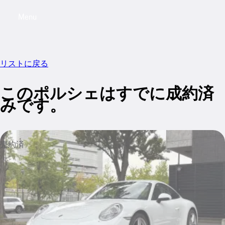
Menu
My saved searches, 0 searches saved
My sa
リストに戻る
このポルシェはすでに成約済
みです。
売約済